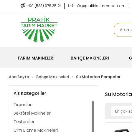
+90 (533) 978 35 21
info@pratiktarimmarket.com
TARIM MAKİNELERİ
BAHÇE MAKİNELERİ
G
Ana Sayfa
Bahçe Makineleri
Su Motorları Pompalar
Alt Kategoriler
Su Motorla
Tırpanlar
Sektörel Makineler
Testereler
Çim Biçme Makineleri