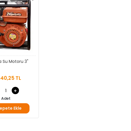
 Su Motoru 3"
440,25 TL
Adet
epete Ekle