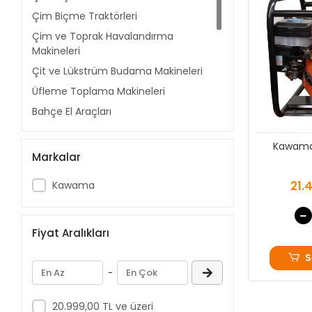
Çim Biçme Traktörleri
Çim ve Toprak Havalandırma
Makineleri
Çit ve Lükstrüm Budama Makineleri
Üfleme Toplama Makineleri
Bahçe El Araçları
Yedek Parça
Kawama
Yaprak ve Dal Öğütme Makineleri
Markalar
Çapalama Makineleri
21.
Kawama
Makine Motoru
Toprak Burgu Makineleri
Fiyat Aralıkları
Kar Küreme Makineleri
Su Motorları Pompalar
S
Makine Bakım Ürünleri
-
20.999,00 TL ve üzeri