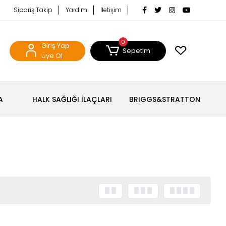
Sipariş Takip
Yardım
İletişim
0
Giriş Yap
Sepetim
Üye Ol
A
HALK SAĞLIĞI İLAÇLARI
BRIGGS&STRATTON