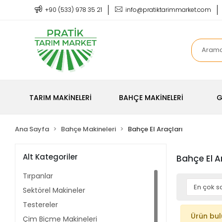
+90 (533) 978 35 21
info@pratiktarimmarket.com
TARIM MAKİNELERİ
BAHÇE MAKİNELERİ
G
Ana Sayfa
Bahçe Makineleri
Bahçe El Araçları
Alt Kategoriler
Bahçe El A
Tırpanlar
Sektörel Makineler
Testereler
Ürün bu
Çim Biçme Makineleri