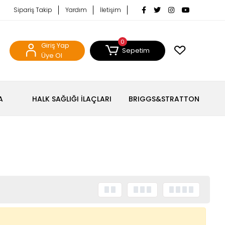
Sipariş Takip
Yardım
İletişim
0
Giriş Yap
Sepetim
Üye Ol
A
HALK SAĞLIĞI İLAÇLARI
BRIGGS&STRATTON