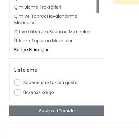
Çim Biçme Traktörleri
Çim ve Toprak Havalandırma
Makineleri
Çit ve Lükstrüm Budama Makineleri
Üfleme Toplama Makineleri
Bahçe El Araçları
Yedek Parça
Yaprak ve Dal Öğütme Makineleri
Listeleme
Çapalama Makineleri
Sadece stoktakileri göster
Makine Motoru
Ücretsiz Kargo
Toprak Burgu Makineleri
Kar Küreme Makineleri
Seçimleri Temizle
Su Motorları Pompalar
Makine Bakım Ürünleri