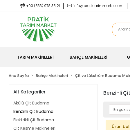
+90 (533) 978 35 21
info@pratiktarimmarket.com
TARIM MAKİNELERİ
BAHÇE MAKİNELERİ
G
Ana Sayfa
Bahçe Makineleri
Çit ve Lükstrüm Budama Maki
Alt Kategoriler
Benzinli Ç
Akülü Çit Budama
Benzinli Çit Budama
Elektrikli Çit Budama
Ürün bu
Çit Kesme Makineleri