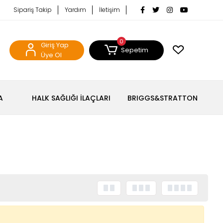
Sipariş Takip
Yardım
İletişim
0
Giriş Yap
Sepetim
Üye Ol
A
HALK SAĞLIĞI İLAÇLARI
BRIGGS&STRATTON