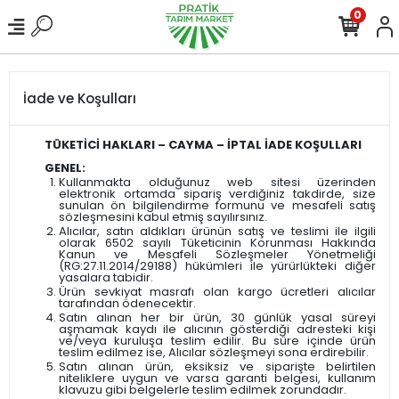
0
İade ve Koşulları
TÜKETİCİ HAKLARI – CAYMA – İPTAL İADE KOŞULLARI
GENEL:
Kullanmakta olduğunuz web sitesi üzerinden
elektronik ortamda sipariş verdiğiniz takdirde, size
sunulan ön bilgilendirme formunu ve mesafeli satış
sözleşmesini kabul etmiş sayılırsınız.
Alıcılar, satın aldıkları ürünün satış ve teslimi ile ilgili
olarak 6502 sayılı Tüketicinin Korunması Hakkında
Kanun ve Mesafeli Sözleşmeler Yönetmeliği
(RG:27.11.2014/29188) hükümleri ile yürürlükteki diğer
yasalara tabidir.
Ürün sevkiyat masrafı olan kargo ücretleri alıcılar
tarafından ödenecektir.
Satın alınan her bir ürün, 30 günlük yasal süreyi
aşmamak kaydı ile alıcının gösterdiği adresteki kişi
ve/veya kuruluşa teslim edilir. Bu süre içinde ürün
teslim edilmez ise, Alıcılar sözleşmeyi sona erdirebilir.
Satın alınan ürün, eksiksiz ve siparişte belirtilen
niteliklere uygun ve varsa garanti belgesi, kullanım
klavuzu gibi belgelerle teslim edilmek zorundadır.