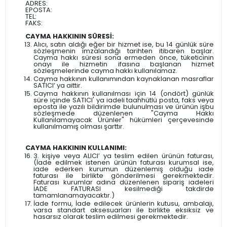
ADRES:
EPOSTA:
TEL:
FAKS:
CAYMA HAKKININ SÜRESİ:
Alıcı, satın aldığı eğer bir hizmet ise, bu 14 günlük süre
sözleşmenin imzalandığı tarihten itibaren başlar.
Cayma hakkı süresi sona ermeden önce, tüketicinin
onayı ile hizmetin ifasına başlanan hizmet
sözleşmelerinde cayma hakkı kullanılamaz.
Cayma hakkının kullanımından kaynaklanan masraflar
SATICI’ ya aittir.
Cayma hakkının kullanılması için 14 (ondört) günlük
süre içinde SATICI' ya iadeli taahhütlü posta, faks veya
eposta ile yazılı bildirimde bulunulması ve ürünün işbu
sözleşmede düzenlenen "Cayma Hakkı
Kullanılamayacak Ürünler" hükümleri çerçevesinde
kullanılmamış olması şarttır.
CAYMA HAKKININ KULLANIMI:
3. kişiye veya ALICI’ ya teslim edilen ürünün faturası,
(İade edilmek istenen ürünün faturası kurumsal ise,
iade ederken kurumun düzenlemiş olduğu iade
faturası ile birlikte gönderilmesi gerekmektedir.
Faturası kurumlar adına düzenlenen sipariş iadeleri
İADE FATURASI kesilmediği takdirde
tamamlanamayacaktır.)
İade formu, İade edilecek ürünlerin kutusu, ambalajı,
varsa standart aksesuarları ile birlikte eksiksiz ve
hasarsız olarak teslim edilmesi gerekmektedir.