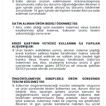
Satın alınan ürünün satılmasının imkansızlaşması
durumunda, satıcı bu durumu öğrendiğinden itibaren 3
gün içinde yazılı olarak alıcıya bu durumu bildirmek
zorundadır. 14 gün içinde de toplam bedel Alıcı’ya iade
edilmek zorundadır.
SATIN ALINAN ÜRÜN BEDELİ ÖDENMEZ İSE:
Alıcı, satın aldığı ürün bedelini ödemez veya banka
kayıtlarında iptal ederse, Satıcının ürünü teslim
yükümlülüğü sona erer.
KREDİ KARTININ YETKİSİZ KULLANIMI İLE YAPILAN
ALIŞVERİŞLER:
Ürün teslim edildikten sonra, alıcının ödeme yaptığı
kredi kartının yetkisiz kişiler tarafından haksız olarak
kullanıldığı tespit edilirse ve satılan ürün bedeli ilgili
banka veya finans kuruluşu tarafından Satıcı'ya
ödenmez ise, Alıcı, sözleşme konusu ürünü 3 gün
içerisinde nakliye gideri SATICI’ya ait olacak şekilde
SATICI’ya iade etmek zorundadır.
ÖNGÖRÜLEMEYEN SEBEPLERLE ÜRÜN SÜRESİNDE
TESLİM EDİLEMEZ İSE:
Satıcı’nın öngöremeyeceği mücbir sebepler oluşursa
ve ürün süresinde teslim edilemez ise, durum Alıcı’ya
bildirilir. Alıcı, siparişin iptalini, ürünün benzeri ile
değiştirilmesini veya engel ortadan kalkana dek
teslimatın ertelenmesini talep edebilir. Alıcı siparişi
iptal ederse; ödemeyi nakit ile yapmış ise iptalinden
itibaren 14 gün içinde kendisine nakden bu ücret