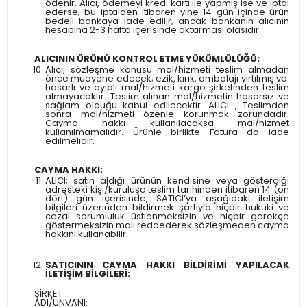
ödenir. Alıcı, ödemeyi kredi kartı ile yapmış ise ve iptal
ederse, bu iptalden itibaren yine 14 gün içinde ürün
bedeli bankaya iade edilir, ancak bankanın alıcının
hesabına 2-3 hafta içerisinde aktarması olasıdır.
ALICININ ÜRÜNÜ KONTROL ETME YÜKÜMLÜLÜĞÜ:
Alıcı, sözleşme konusu mal/hizmeti teslim almadan
önce muayene edecek; ezik, kırık, ambalajı yırtılmış vb.
hasarlı ve ayıplı mal/hizmeti kargo şirketinden teslim
almayacaktır. Teslim alınan mal/hizmetin hasarsız ve
sağlam olduğu kabul edilecektir. ALICI , Teslimden
sonra mal/hizmeti özenle korunmak zorundadır.
Cayma hakkı kullanılacaksa mal/hizmet
kullanılmamalıdır. Ürünle birlikte Fatura da iade
edilmelidir.
CAYMA HAKKI:
ALICI; satın aldığı ürünün kendisine veya gösterdiği
adresteki kişi/kuruluşa teslim tarihinden itibaren 14 (on
dört) gün içerisinde, SATICI’ya aşağıdaki iletişim
bilgileri üzerinden bildirmek şartıyla hiçbir hukuki ve
cezai sorumluluk üstlenmeksizin ve hiçbir gerekçe
göstermeksizin malı reddederek sözleşmeden cayma
hakkını kullanabilir.
SATICININ CAYMA HAKKI BİLDİRİMİ YAPILACAK
İLETİŞİM BİLGİLERİ:
ŞİRKET
ADI/UNVANI: