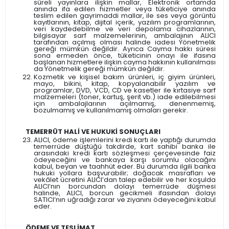
süreli yayınlara ilişkin mallar, Elektronik ortamda
anında ifa edilen hizmetler veya tüketiciye anında
teslim edilen gayrimaddi mallar, ile ses veya görüntü
kayıtlarının, kitap, dijital içerik, yazılım programlarının,
veri kaydedebilme ve veri depolama cihazlarının,
bilgisayar sarf malzemelerinin, ambalajının ALICI
tarafından açılmış olması halinde iadesi Yönetmelik
gereği mümkün değildir. Ayrıca Cayma hakkı süresi
sona ermeden önce, tüketicinin onayı ile ifasına
başlanan hizmetlere ilişkin cayma hakkının kullanılması
da Yönetmelik gereği mümkün değildir.
Kozmetik ve kişisel bakım ürünleri, iç giyim ürünleri,
mayo, bikini, kitap, kopyalanabilir yazılım ve
programlar, DVD, VCD, CD ve kasetler ile kırtasiye sarf
malzemeleri (toner, kartuş, şerit vb.) iade edilebilmesi
için ambalajlarının açılmamış, denenmemiş,
bozulmamış ve kullanılmamış olmaları gerekir.
TEMERRÜT HALİ VE HUKUKİ SONUÇLARI
ALICI, ödeme işlemlerini kredi kartı ile yaptığı durumda
temerrüde düştüğü takdirde, kart sahibi banka ile
arasındaki kredi kartı sözleşmesi çerçevesinde faiz
ödeyeceğini ve bankaya karşı sorumlu olacağını
kabul, beyan ve taahhüt eder. Bu durumda ilgili banka
hukuki yollara başvurabilir; doğacak masrafları ve
vekâlet ücretini ALICI’dan talep edebilir ve her koşulda
ALICI’nın borcundan dolayı temerrüde düşmesi
halinde, ALICI, borcun gecikmeli ifasından dolayı
SATICI’nın uğradığı zarar ve ziyanını ödeyeceğini kabul
eder.
ÖDEME VE TESLİMAT