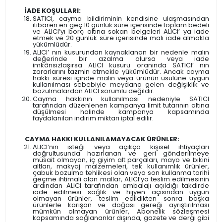
İADE KOŞULLARI:
SATICI, cayma bildiriminin kendisine ulaşmasından
itibaren en geç 10 günlük süre içerisinde toplam bedeli
ve ALICI’yı borç altına sokan belgeleri ALICI’ ya iade
etmek ve 20 günlük süre içerisinde malı iade almakla
yükümlüdür.
ALICI’ nın kusurundan kaynaklanan bir nedenle malın
değerinde bir azalma olursa veya iade
imkânsızlaşırsa ALICI kusuru oranında SATICI’ nın
zararlarını tazmin etmekle yükümlüdür. Ancak cayma
hakkı süresi içinde malın veya ürünün usulüne uygun
kullanılması sebebiyle meydana gelen değişiklik ve
bozulmalardan ALICI sorumlu değildir.
Cayma hakkının kullanılması nedeniyle SATICI
tarafından düzenlenen kampanya limit tutarının altına
düşülmesi halinde kampanya kapsamında
faydalanılan indirim miktarı iptal edilir.
CAYMA HAKKI KULLANILAMAYACAK ÜRÜNLER:
ALICI’nın isteği veya açıkça kişisel ihtiyaçları
doğrultusunda hazırlanan ve geri gönderilmeye
müsait olmayan, iç giyim alt parçaları, mayo ve bikini
altları, makyaj malzemeleri, tek kullanımlık ürünler,
çabuk bozulma tehlikesi olan veya son kullanma tarihi
geçme ihtimali olan mallar, ALICI’ya teslim edilmesinin
ardından ALICI tarafından ambalajı açıldığı takdirde
iade edilmesi sağlık ve hijyen açısından uygun
olmayan ürünler, teslim edildikten sonra başka
ürünlerle karışan ve doğası gereği ayrıştırılması
mümkün olmayan ürünler, Abonelik sözleşmesi
kapsamında sağlananlar dışında, gazete ve dergi gibi