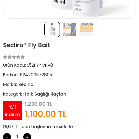
Seclira® Fly Bait
Ürün Kodu:
L5ZFY4VPV0
Barkod:
6242005728051
Marka:
Seclira
Kategori:
Halk Sağlığı İlaçları
1.230,00 TL
%11
1.100,00 TL
indirim
91,67 TL 'den başlayan taksitlerle